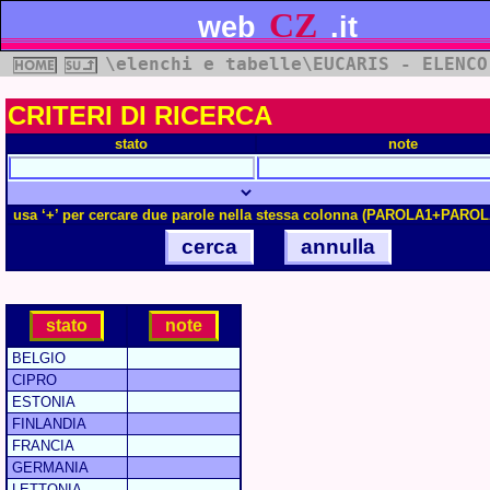
CZ
web
.it
\elenchi e tabelle\EUCARIS - ELENCO
CRITERI DI RICERCA
stato
note
usa ‘+’ per cercare due parole nella stessa colonna (PAROLA1+PAROL
cerca
annulla
stato
note
BELGIO
CIPRO
ESTONIA
FINLANDIA
FRANCIA
GERMANIA
LETTONIA