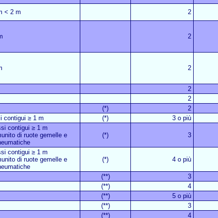
 m < 2 m
2
m
2
m
2
2
2
(*)
2
i contigui ≥ 1 m
(*)
3 o più
ssi contigui ≥ 1 m
unito di ruote gemelle e
(*)
3
neumatiche
ssi contigui ≥ 1 m
unito di ruote gemelle e
(*)
4 o più
neumatiche
(**)
3
(**)
4
(**)
5 o più
(**)
3
(**)
4