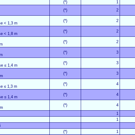
(*)
1
(*)
2
(*)
2
se < 1,3 m
(*)
2
se < 1,8 m
(*)
2
 m
(*)
3
 m
(*)
3
se ≤ 1,4 m
(*)
3
 m
(*)
4
se ≤ 1,3 m
(*)
4
se ≤ 1,4 m
(*)
4
 m
1
1
i
(*)
1