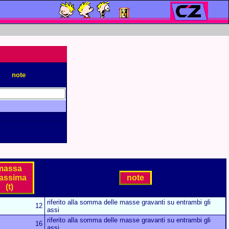
note
massa
assima
note
(t)
riferito alla somma delle masse gravanti su entrambi gli
12
assi
riferito alla somma delle masse gravanti su entrambi gli
16
assi