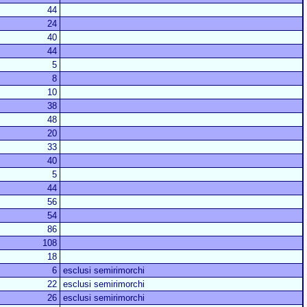
44
24
40
44
5
8
10
38
48
20
33
40
5
44
56
54
86
108
18
6
esclusi semirimorchi
22
esclusi semirimorchi
26
esclusi semirimorchi