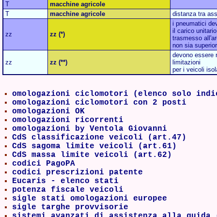
T
macchine agricole
T
macchine agricole
distanza tra ass
i pneumatici de
il carico unitar
zz
zz (*)
trasmesso all'ar
non sia superio
devono essere r
zz
zz (**)
limitazioni
per i veicoli isol
omologazioni ciclomotori (elenco solo indi
omologazioni ciclomotori con 2 posti
omologazioni OK
omologazioni ricorrenti
omologazioni by Ventola Giovanni
CdS classificazione veicoli (art.47)
CdS sagoma limite veicoli (art.61)
CdS massa limite veicoli (art.62)
codici PagoPA
codici prescrizioni patente
Eucaris - elenco stati
potenza fiscale veicoli
sigle stati omologazioni europee
sigle targhe provvisorie
sistemi avanzati di assistenza alla guida 