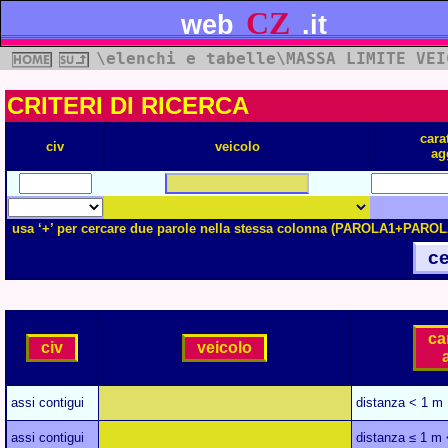
CZ
web
.it
\elenchi e tabelle\MASSA LIMITE VEI
CRITERI DI RICERCA
cara
civ
veicolo
ag
usa ‘+’ per cercare due parole nella stessa colonna (PAROLA1+PAROL
ce
ca
civ
veicolo
assi contigui
distanza < 1 m
assi contigui
distanza ≤ 1 m