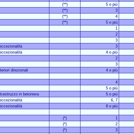
(**)
5 o più
(**)
3
(**)
4
(**)
5 o più
1
2
3
 eccezionalità
3
 eccezionalità
4 o più
2
3
eriori direzionali
4 o più
4
5 o più
lcestruzzo in betoniera
5 o più
 eccezionalità
6, 7
 eccezionalità
8 o più
(*)
1
(*)
2
(*)
3