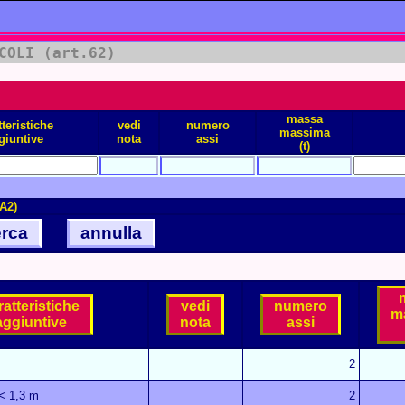
COLI (art.62)
massa
tteristiche
vedi
numero
massima
giuntive
nota
assi
(t)
A2)
rca
annulla
ratteristiche
vedi
numero
m
aggiuntive
nota
assi
2
 < 1,3 m
2