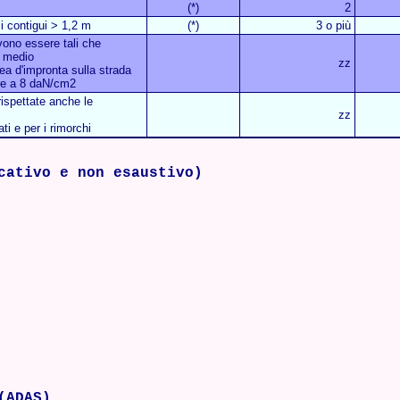
(*)
2
i contigui > 1,2 m
(*)
3 o più
vono essere tali che
io medio
zz
ea d'impronta sulla strada
re a 8 daN/cm2
ispettate anche le
zz
ati e per i rimorchi
cativo e non esaustivo)
(ADAS)